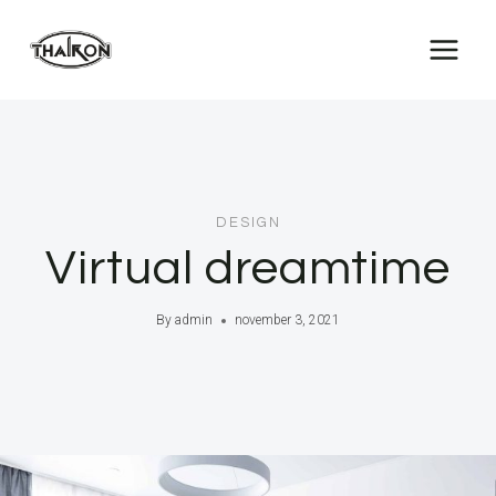
Skip
to
content
DESIGN
Virtual dreamtime
By
admin
november 3, 2021