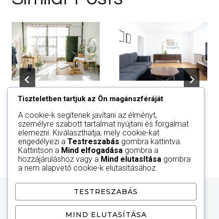
Passion &
Comfy &
Tiszteletben tartjuk az Ön magánszféráját
work
Stylish
A cookie-k segítenek javítani az élményt,
személyre szabott tartalmat nyújtani és forgalmat
elemezni. Kiválaszthatja, mely cookie-kat
engedélyezi a
Testreszabás
gombra kattintva.
Kattintson a
Mind elfogadása
gombra a
hozzájáruláshoz vagy a
Mind elutasítása
gombra
a nem alapvető cookie-k elutasításához.
TESTRESZABÁS
MIND ELUTASÍTÁSA