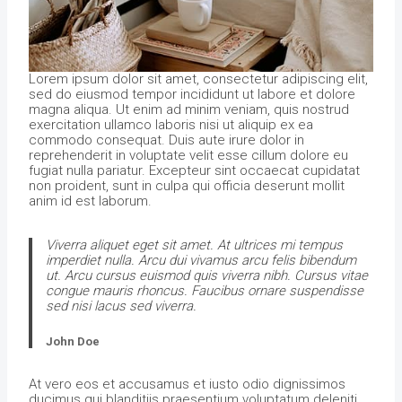
Lorem ipsum dolor sit amet, consectetur adipiscing elit,
sed do eiusmod tempor incididunt ut labore et dolore
magna aliqua. Ut enim ad minim veniam, quis nostrud
exercitation ullamco laboris nisi ut aliquip ex ea
commodo consequat. Duis aute irure dolor in
reprehenderit in voluptate velit esse cillum dolore eu
fugiat nulla pariatur. Excepteur sint occaecat cupidatat
non proident, sunt in culpa qui officia deserunt mollit
anim id est laborum.
Viverra aliquet eget sit amet. At ultrices mi tempus
imperdiet nulla. Arcu dui vivamus arcu felis bibendum
ut. Arcu cursus euismod quis viverra nibh. Cursus vitae
congue mauris rhoncus. Faucibus ornare suspendisse
sed nisi lacus sed viverra.
John Doe
At vero eos et accusamus et iusto odio dignissimos
ducimus qui blanditiis praesentium voluptatum deleniti