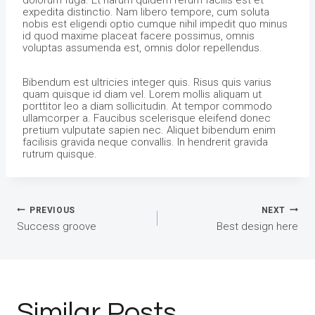
dolorum fuga. Et harum quidem rerum facilis est et
expedita distinctio. Nam libero tempore, cum soluta
nobis est eligendi optio cumque nihil impedit quo minus
id quod maxime placeat facere possimus, omnis
voluptas assumenda est, omnis dolor repellendus.
Bibendum est ultricies integer quis. Risus quis varius
quam quisque id diam vel. Lorem mollis aliquam ut
porttitor leo a diam sollicitudin. At tempor commodo
ullamcorper a. Faucibus scelerisque eleifend donec
pretium vulputate sapien nec. Aliquet bibendum enim
facilisis gravida neque convallis. In hendrerit gravida
rutrum quisque.
Bejegyzés
PREVIOUS
NEXT
Success groove
Best design here
navigáció
Similar Posts