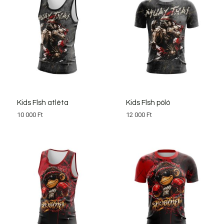
Kids Flsh atléta
Kids Flsh póló
10 000
Ft
12 000
Ft